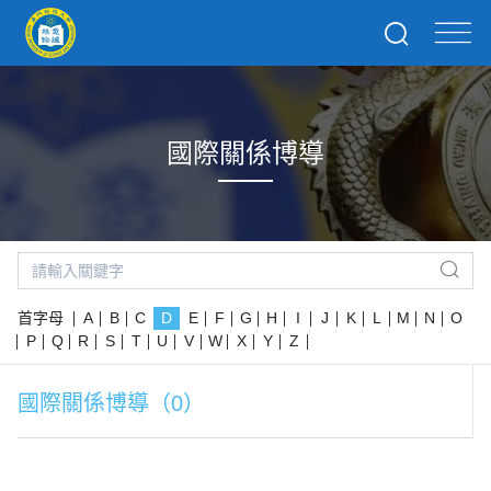
國際關係博導
首字母
A
B
C
D
E
F
G
H
I
J
K
L
M
N
O
P
Q
R
S
T
U
V
W
X
Y
Z
國際關係博導（0）