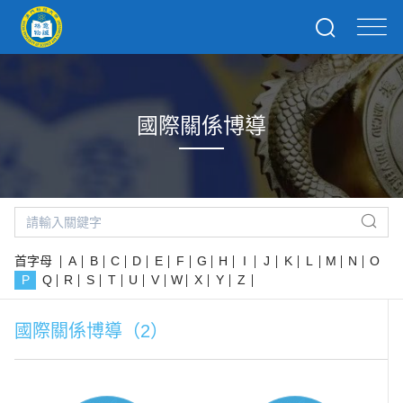
國際關係博導
首字母
A
B
C
D
E
F
G
H
I
J
K
L
M
N
O
P
Q
R
S
T
U
V
W
X
Y
Z
國際關係博導（2）