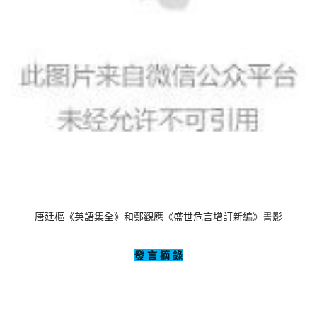
唐廷樞《英語集全》和鄭觀應《盛世危言增訂新編》書影
發 言 摘 錄