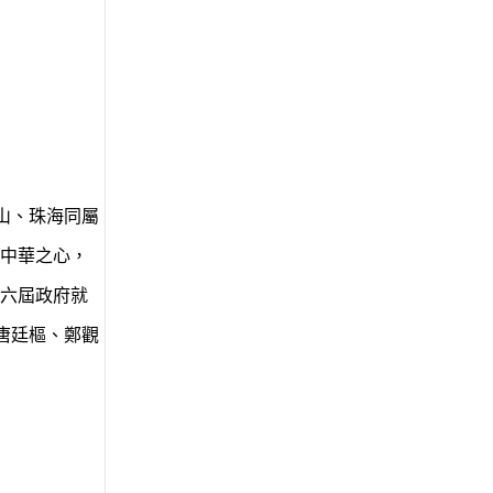
山、珠海同屬
中華之心，
第六屆政府就
唐廷樞、鄭觀