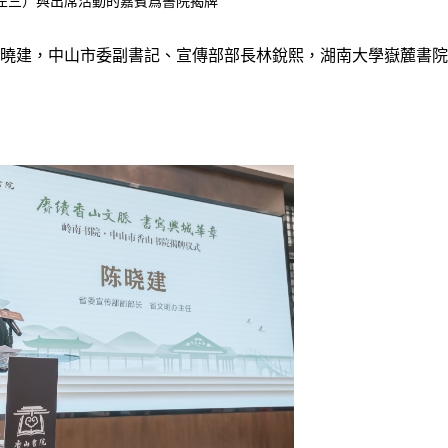
左三）與出席活動的嘉賓爲書院揭牌
曉建，中山市委副書記、宣傳部部長林銳熙，湖南大學嶽麓書院