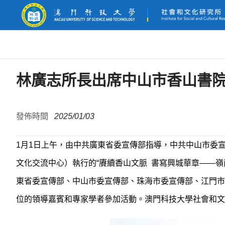
林廣志所長出席中山市香山書
發佈時間
2025/01/03
1
月
1
日上午，由中共廣東省委宣傳部指導，中共中山市委
文化交流中心）執行的“賡續香山文脈
書寫興城華章
——
嶺
東省委宣傳部、中山市委宣傳部、珠海市委宣傳部、江門市
位的領導嘉賓和專家學者參加活動。澳門科技大學社會和文