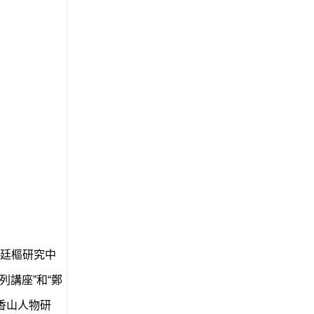
廷樞研究中
講座”和“鄭
香山人物研