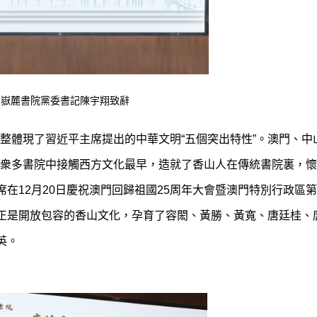
學嶽麓書院黨委書記陳宇翔致辭
整體現了習近平主席提出的中華文明“五個突出特性”。澳門、中
衆多書院中接觸西方文化最早，造就了香山人在傳統書院裏，懷
席在12月20日慶祝澳門回歸祖國25周年大會暨澳門特別行政區
。正是開放包容的香山文化，孕育了容閎、黃勝、黃寬、唐廷桂、
英。