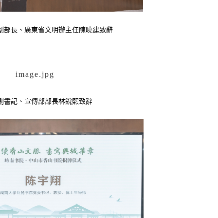
副部長、廣東省文明辦主任陳曉建致辭
副書記、宣傳部部長林銳熙致辭