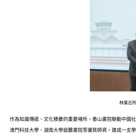
林廣志
作為知識傳遞、文化積纍的重要場所，香山書院聯動中國社
澳門科技大學、湖南大學嶽麓書院等優質師資，建成一支學