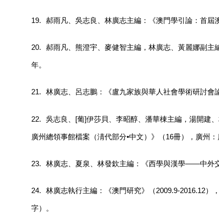
19.
郝雨凡、吳志良、林廣志主編：《澳門學引論：首屆澳
20.
郝雨凡、熊澄宇、麥健智主編，林廣志、黃麗娜副主編
年。
21.
林廣志、呂志鵬：《盧九家族與華人社會學術研討會論
22.
吳志良、[葡]伊莎貝、李昭醇、潘華棟主編，湯開建
廣州總領事館檔案（淸代部分•中文）》（16冊），廣州：
23.
林廣志、夏泉、林發欽主編：《西學與漢學——中外交
24.
林廣志執行主編：《澳門研究》（2009.9-2016.1
字）。