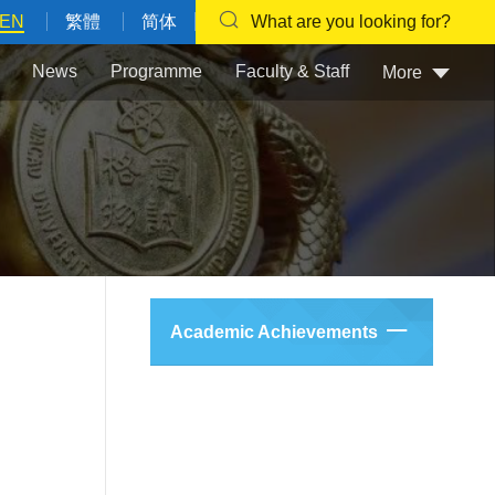
EN
繁體
简体
What are you looking for?
News
Programme
Faculty & Staff
More
Academic Achievements