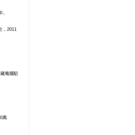
年。
2011
部藏葡國駐
0萬