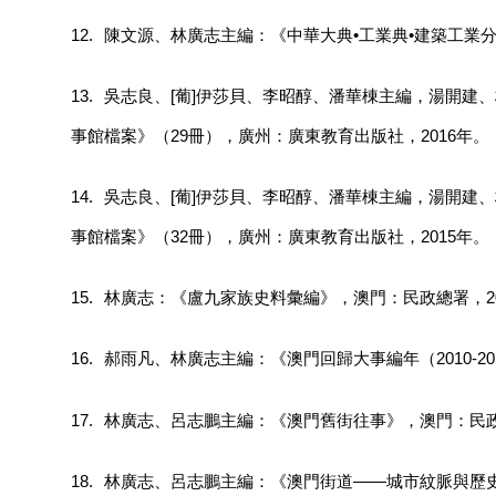
12.
陳文源、林廣志主編：《中華大典•工業典•建築工業分
13.
吳志良、[葡]伊莎貝、李昭醇、潘華棟主編，湯開建
事館檔案》（29冊），廣州：廣東教育出版社，2016年。
14.
吳志良、[葡]伊莎貝、李昭醇、潘華棟主編，湯開建
事館檔案》（32冊），廣州：廣東教育出版社，2015年。
15.
林廣志：《盧九家族史料彙編》，澳門：民政總署，20
16.
郝雨凡、林廣志主編：《澳門回歸大事編年（2010-2
17.
林廣志、呂志鵬主編：《澳門舊街往事》，澳門：民政總
18.
林廣志、呂志鵬主編：《澳門街道——城市紋脈與歷史