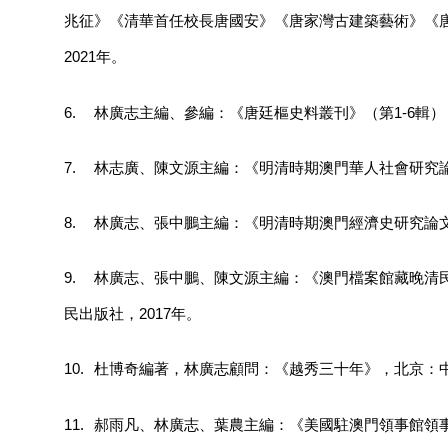
兆征》《清華首任校長唐國安》《唐家灣古建築藝術》《
2021年。
6.
林廣志主編、參編：《唐廷樞史料叢刊》（第1-6輯），澳
7.
林志廣、陳文源主編：《明清時期澳門華人社會研究論
8.
林廣志、張中鵬主編：《明清時期澳門經濟史研究論文
9.
林廣志、張中鵬、陳文源主編：《澳門檔案館藏晚清
民出版社，2017年。
10.
杜博奇編著，林廣志顧問：《越秀三十年》，北京：中
11.
郝雨凡、林廣志、葉農主編：《美國駐澳門領事館領事報告