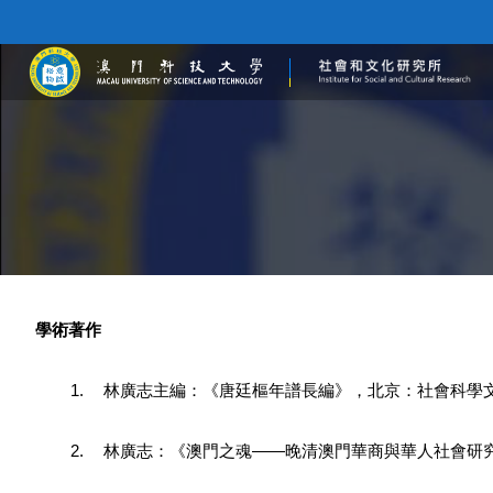
學術著作
1.
林廣志主編：《唐廷樞年譜長編》，北京：社會科學文
2.
林廣志：《澳門之魂——晚清澳門華商與華人社會研究